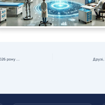
З глибоким сумом повідомляємо, що 17 травня 2026 року перестало битися серце видатного українського вченого Юрія Петровича Зайченка.
Друзі,