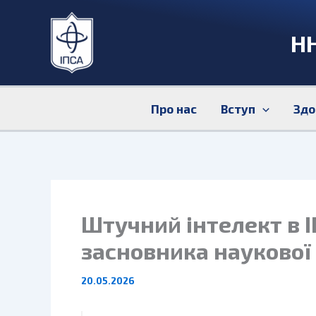
Перейти
до
НН
вмісту
Про нас
Вступ
Здо
Штучний інтелект в І
засновника наукової
20.05.2026