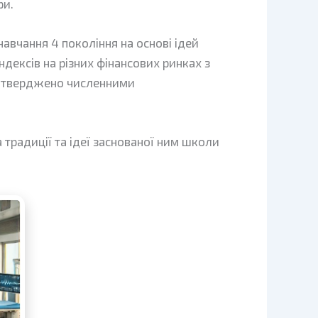
ри.
авчання 4 покоління на основі ідей
ндексів на різних фінансових ринках з
підтверджено численними
традиції та ідеї заснованої ним школи