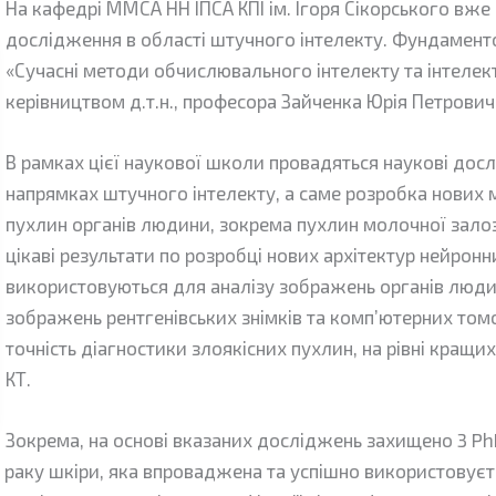
На кафедрі ММСА НН ІПСА КПІ ім. Ігоря Сікорського вже
дослідження в області штучного інтелекту. Фундамент
«Сучасні методи обчислювального інтелекту та інтелект
керівництвом д.т.н., професора Зайченка Юрія Петрович
В рамках цієї наукової школи
провадяться наукові досл
напрямках штучного інтелекту, а саме розробка нових м
пухлин органів людини, зокрема пухлин молочної залоз
цікаві результати по розробці нових архітектур нейрон
використовуються для аналізу зображень органів людини
зображень рентгенівських знімків та комп’ютерних том
точність діагностики злоякісних пухлин, на рівні кращих 
КТ.
Зокрема, на основі вказаних досліджень захищено 3 PhD
 раку шкіри, яка впроваджена та успішно використовуєть