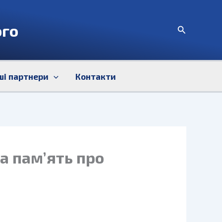
ого
Пошук
ші партнери
Контакти
а пам’ять про