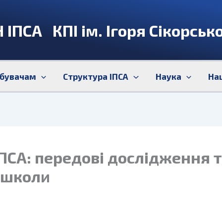
 ІПСА КПІ ім. Ігоря Сікорськ
бувачам
Структура ІПСА
Наука
На
ПСА: передові дослідження т
 школи