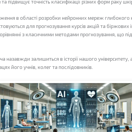
 та підвищує точність класифікації різних форм раку шкі
ідження в області розробки нейронних мереж глибокого н
стовуються для прогнозування курсів акцій та біржових і
 порівнянні з класичними методами прогнозування, що 
 назавжди залишиться в історії нашого університету, а 
цях його учнів, колег та послідовників.