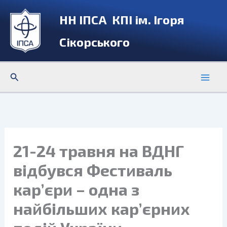
Перейти
НН ІПСА КПІ ім. Ігоря
до
вмісту
Сікорського
Пошук
21-24 травня на ВДНГ
відбувся Фестиваль
кар’єри – одна з
найбільших кар’єрних