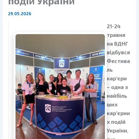
подій України
29.05.2026
21-24
травня
на ВДНГ
відбувся
Фестива
ль
кар’єри
– одна з
найбіль
ших
кар’єрни
х подій
України
,
яка