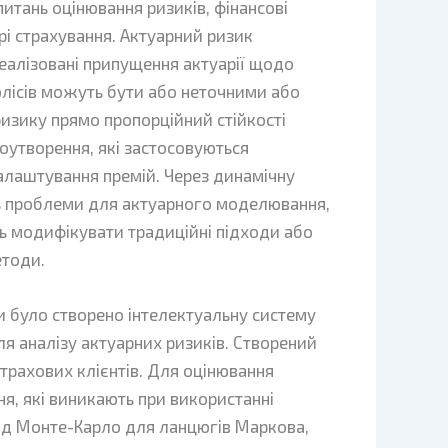
 питань оцінювання ризиків, фінансові
ері страхування. Актуарний ризик
еалізовані припущення актуарії щодо
лісів можуть бути або неточними або
ризику прямо пропорційний стійкості
оутворення, які застосовуються
лаштування премій. Через динамічну
ь проблеми для актуарного моделювання,
ь модифікувати традиційні підходи або
етоди.
 було створено інтелектуальну систему
я аналізу актуарних ризиків. Створений
трахових клієнтів. Для оцінювання
я, які виникають при використанні
од Монте-Карло для ланцюгів Маркова,