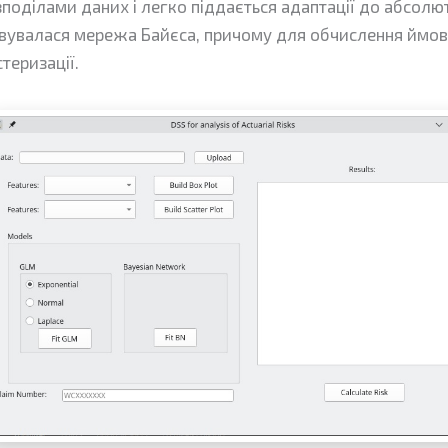
поділами даних і легко піддається адаптації до абсолю
овувалася мережа Байєса, причому для обчислення ймові
теризації.