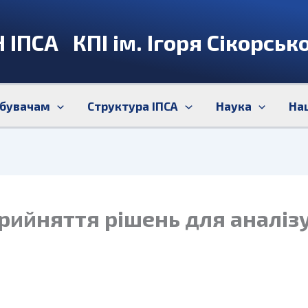
 ІПСА КПІ ім. Ігоря Сікорськ
бувачам
Структура ІПСА
Наука
На
рийняття рішень для аналізу