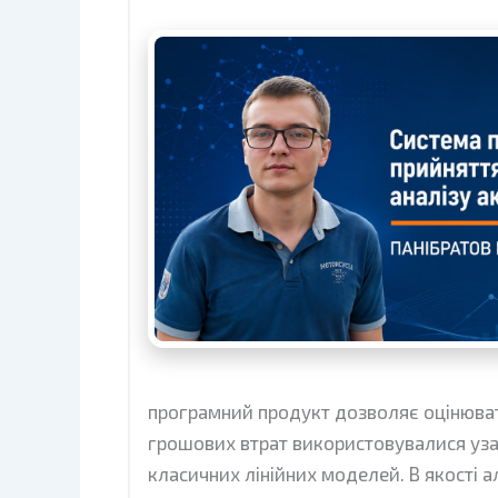
програмний продукт дозволяє оцінювати
грошових втрат використовувалися узаг
класичних лінійних моделей. В якості