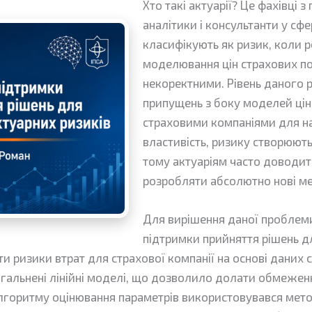
Хто такі актуарії? Це фахівці з
аналітики і консультанти у сф
класифікують як ризик, коли р
моделювання цін страхових по
некоректними. Рівень даного 
припущень з боку моделей цін
страховими компаніями для на
властивість, ризику створюют
тому актуаріям часто доводит
розробляти абсолютно нові м
Для вирішення даної проблеми
підтримки прийняття рішень дл
 ризики втрат для страхової компанії на основі даних с
альнені лінійні моделі, що дозволило долати обмеженн
 алгоритму оцінювання параметрів використовувався мет