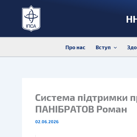
Перейти
до
НН
вмісту
Про нас
Вступ
Здо
Система підтримки п
ПАНІБРАТОВ Роман
02.06.2026