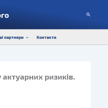
ого
Пошук
ші партнери
Контакти
 актуарних ризиків.