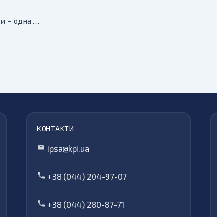
21-24 травня на ВДНГ відбувся Фестиваль кар’єри – одна з найбільших кар’єрних подій України
КОНТАКТИ
ipsa@kpi.ua
+38 (044) 204-97-07
+38 (044) 280-87-71