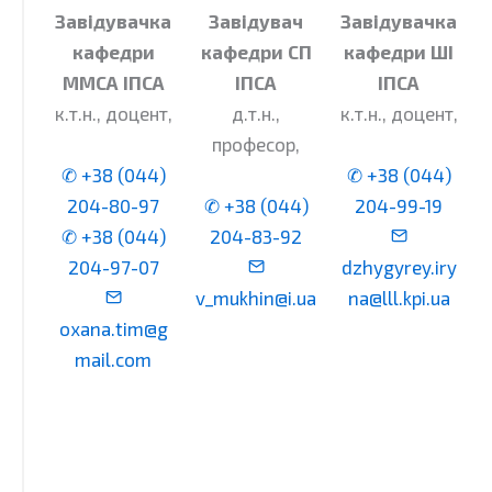
Завідувачка
Завідувач
Завідувачка
кафедри
кафедри СП
кафедри ШІ
ММСА ІПСА
ІПСА
ІПСА
к.т.н., доцент,
д.т.н.,
к.т.н., доцент,
професор,
✆ +38 (044)
✆ +38 (044)
204-80-97
✆ +38 (044)
204-99-19
✆ +38 (044)
204-83-92
204-97-07
dzhygyrey.iry
v_mukhin@i.ua
na@lll.kpi.ua
oxana.tim@g
mail.com