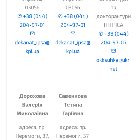
03056
03056
та
✆ +38 (044)
✆ +38 (044)
докторантури
204-97-01
204-97-01
НН ІПСА
✆ +38 (044)
dekanat_ipsa@
dekanat_ipsa@
204-97-07
kpi.ua
kpi.ua
okksuhka@ukr.
net
Дорохова
Савенкова
Валерія
Тетяна
Миколаївна
Гаріївна
адреса: пр.
адреса: пр.
Перемоги, 37,
Перемоги, 37,