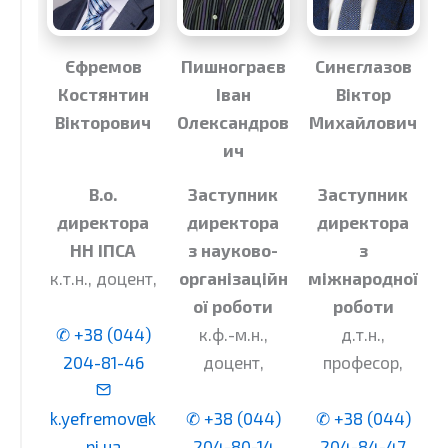
Єфремов
Пишнограєв
Синєглазов
Костянтин
Іван
Віктор
Вікторович
Олександров
Михайлович
ич
В.о.
Заступник
Заступник
директора
директора
директора
НН ІПСА
з науково-
з
к.т.н., доцент,
організаційн
міжнародної
ої роботи
роботи
✆ +38 (044)
к.ф.-м.н.,
д.т.н.,
204-81-46
доцент,
професор,
k.yefremov@k
✆ +38 (044)
✆ +38 (044)
pi.ua
204-80-14
204-84-47