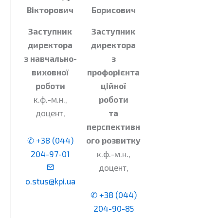
Вікторович
Борисович
Заступник
Заступник
директора
директора
з навчально-
з
виховної
профорієнта
роботи
ційної
к.ф.-м.н.,
роботи
доцент,
та
перспективн
✆ +38 (044)
ого розвитку
204-97-01
к.ф.-м.н.,
доцент,
o.stus@kpi.ua
✆ +38 (044)
204-90-85