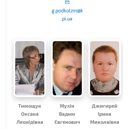
g.podkolzin@k
pi.ua
Тимощук
Мухін
Джигирей
Оксана
Вадим
Ірина
Леонідівна
Євгенович
Миколаївна