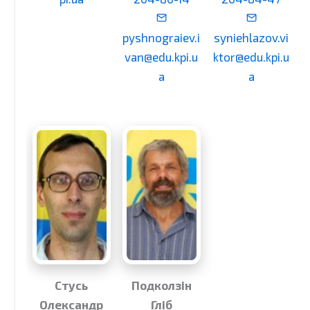
pyshnograiev.i
syniehlazov.vi
van@edu.kpi.u
ktor@edu.kpi.u
a
a
Стусь
Подколзін
Олександр
Гліб