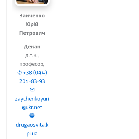
Зайченко
Юрій
Петрович
Декан
д.т.н.,
професор,
✆ +38 (044)
204-83-93
zaychenkoyuri
@ukr.net
drugaosvita.k
pi.ua