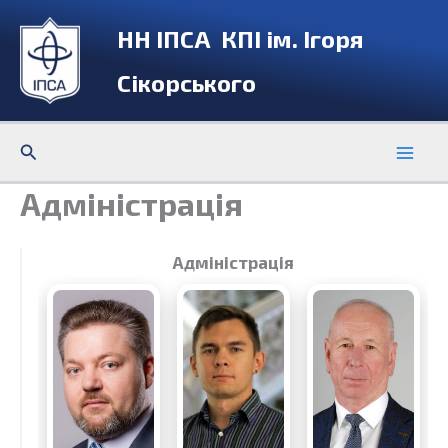
Перейти
НН ІПСА КПІ ім. Ігоря
до
вмісту
Сікорського
Пошук
Адміністрація
Адміністрація