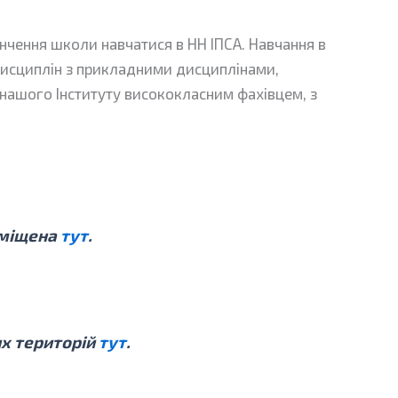
нчення школи навчатися в НН ІПСА. Навчання в
 дисциплін з прикладними дисциплінами,
ін нашого Інституту висококласним фахівцем, з
озміщена
тут
.
их територій
тут
.