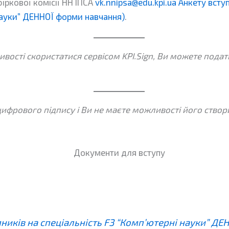
іркової комісії НН ІПСА
vk.nnipsa@edu.kpi.ua
Анкету всту
 науки” ДЕННОЇ форми навчання)
.
ивості скористатися сервісом KPI.Sign, Ви можете под
цифрового підпису і Ви не маєте можливості його ство
Документи для вступу
пників на спеціальність F3 “Комп’ютерні науки” Д