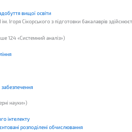
 здобуття вищої освіти
І ім. Ігоря Сікорського з підготовки бакалаврів здійснює
іше 124 «Системний аналіз»)
ління
 забезпечення
ерні науки»)
го інтелекту
рієнтовані розподілені обчислювання