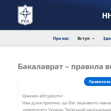
Перейти
до
НН
вмісту
Про нас
Вступ
Здо
Бакалаврат – правила в
Правила в
Шановні абітурієнти!
Нам дуже приємно, що Вас зацікавило навчан
університету України “Київський національний