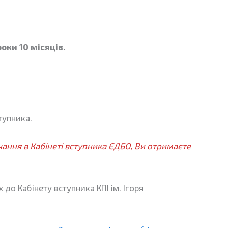
роки 10 місяців.
тупника.
ання в Кабінеті вступника ЄДБО, Ви отримаєте
 до Кабінету вступника КПІ ім. Ігоря