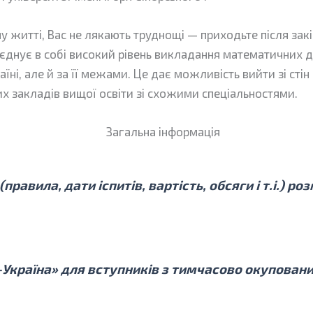
 житті, Вас не лякають труднощі — приходьте після закі
оєднує в собі високий рівень викладання математичних
аїні, але й за її межами. Це дає можливість вийти зі ст
 закладів вищої освіти зі схожими спеціальностями.
Загальна інформація
равила, дати іспитів, вартість, обсяги і т.і.) р
а-Україна» для вступників з тимчасово окупован