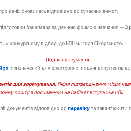
 про дані» оновилась відповідно до сучасних вимог.
 підготовки бакалавра за денною формою навчання —
3 
ть у конкурсному відборі до КПІ ім. Ігоря Сікорського.
Подача документiв
Sign
, призначений для електронної подачі документів вс
ентів для зарахування.
Після підтвердження місця навч
тронну пошту з посиланням на Кабінет вступника КПІ.
опії документів відповідно до
переліку
та завантажити їх