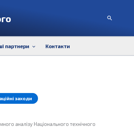
ого
Пошук
ші партнери
Контакти
аційні заходи
много аналізу Національного технічного