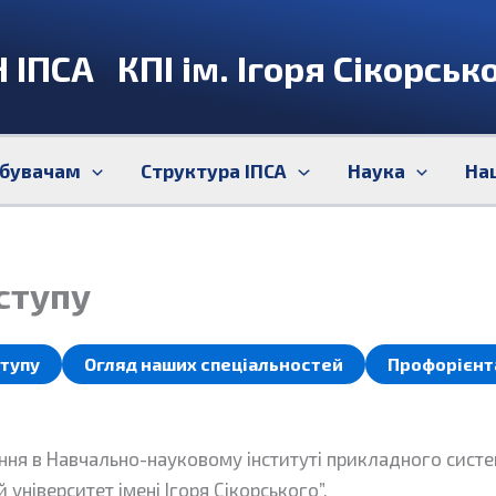
 ІПСА КПІ ім. Ігоря Сікорськ
бувачам
Структура ІПСА
Наука
На
ступу
ступу
Огляд наших спеціальностей
Профорієнт
ня в Навчально-науковому інституті прикладного систе
 університет імені Ігоря Сікорського”.