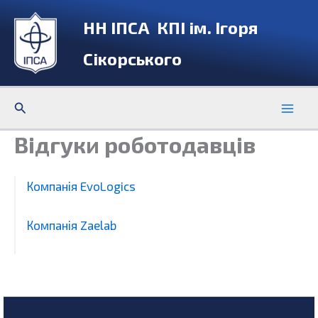
Перейти
НН ІПСА КПІ ім. Ігоря
до
вмісту
Сікорського
Пошук
Відгуки роботодавців
Компанія EvoLogics
Компанія Zaelab